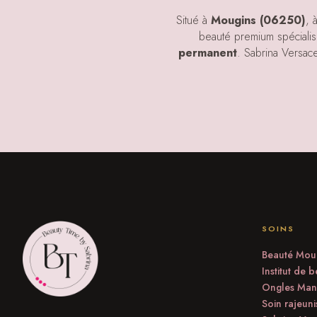
Situé à
Mougins (06250)
, 
beauté premium spéciali
permanent
. Sabrina Versac
SOINS
Beauté Mou
Institut de 
Ongles Man
Soin rajeun