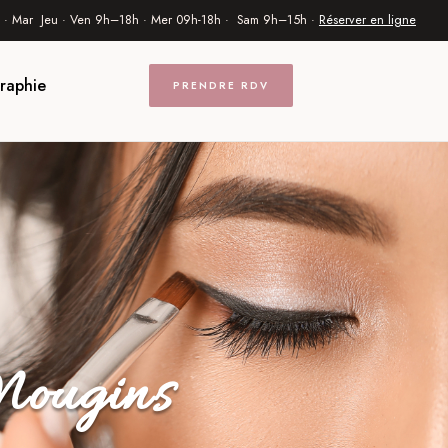
 · Mar Jeu · Ven 9h–18h · Mer 09h-18h · Sam 9h–15h ·
Réserver en ligne
raphie
PRENDRE RDV
Mougins