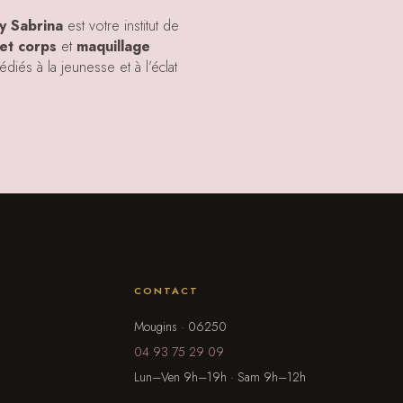
y Sabrina
est votre institut de
et corps
et
maquillage
iés à la jeunesse et à l’éclat
CONTACT
Mougins · 06250
04 93 75 29 09
Lun–Ven 9h–19h · Sam 9h–12h