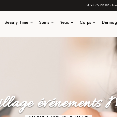
04 93 75 29 09
· Lun
Beauty Time
Soins
Yeux
Corps
Dermog
lage événements 