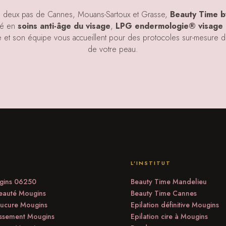
à deux pas de Cannes, Mouans-Sartoux et Grasse,
Beauty Time b
sé en
soins anti-âge du visage
,
LPG endermologie® visage 
e et son équipe vous accueillent pour des protocoles sur-mesure déd
de votre peau.
L’INSTITUT
gins 06250
Beauty Time Mandelieu
beauté Mougins
Beauty Time Cannes
ucure Mougins
Epilation définitive Mougins
issement Mougins
Epilation cire à Mougins