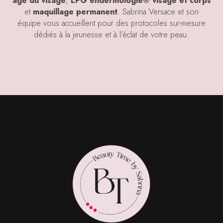
âge du visage
,
LPG endermologie® visage et corps
et
maquillage permanent
. Sabrina Versace et son
équipe vous accueillent pour des protocoles sur-mesure
dédiés à la jeunesse et à l’éclat de votre peau.