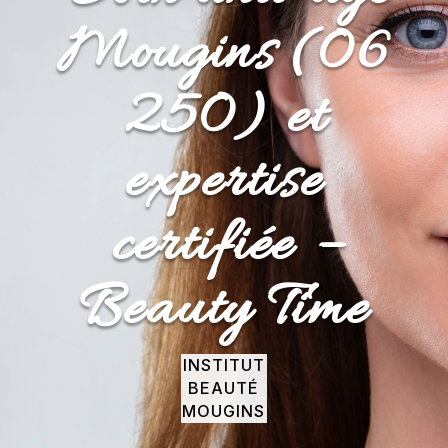
Mougins (06
250) et
expertise
certifiée –
Beauty Time
INSTITUT
BEAUTÉ
MOUGINS