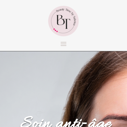
Soin anti‑âge